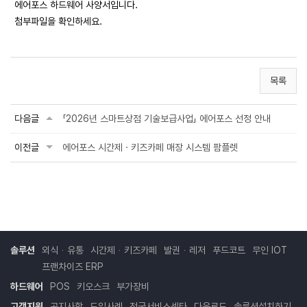
에어포스 하드웨어 사양서입니다.
첨부파일을 확인하세요.
목록
다음글
「2026년 스마트상점 기술보급사업」 에어포스 선정 안내
이전글
에어포스 시간제 · 키즈카페 매장 시스템 팜플렛
솔루션
외식ᆞ유통
시간제ᆞ키즈카페
발권ᆞ레저
푸드코트
무인 IOT
프랜차이즈 ERP
하드웨어
POS
키오스크
부가장비
고객지원
공지사항
도입사례
전국서비스센타
다운로드
솔루션설치하기