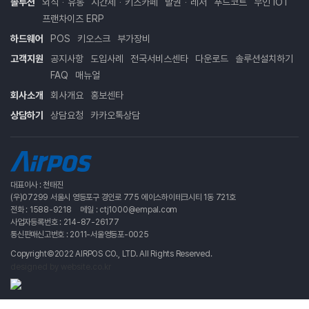
솔루션
외식ᆞ유통
시간제ᆞ키즈카페
발권ᆞ레저
푸드코트
무인 IOT
프랜차이즈 ERP
하드웨어
POS
키오스크
부가장비
고객지원
공지사항
도입사례
전국서비스센타
다운로드
솔루션설치하기
FAQ
매뉴얼
회사소개
회사개요
홍보센타
상담하기
상담요청
카카오톡상담
대표이사 : 천태진
(우)07299 서울시 영등포구 경인로 775 에이스하이테크시티 1동 721호
전화 : 1588-9218
메일 : ctj1000@empal.com
사업자등록번호 : 214-87-26177
통신판매신고번호 : 2011-서울영등포-0025
Copyright©2022 AIRPOS CO., LTD. All Rights Reserved.
designed by website.co.kr