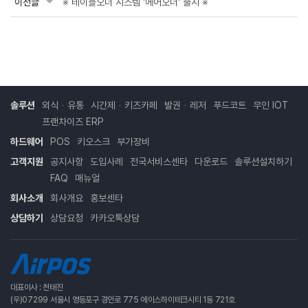
이전글
※ 테이블오더 시스템 '에어오더' 출시 ※
솔루션
외식ᆞ유통
시간제ᆞ키즈카페
발권ᆞ레저
푸드코트
무인 IOT
프랜차이즈 ERP
하드웨어
POS
키오스크
부가장비
고객지원
공지사항
도입사례
전국서비스센타
다운로드
솔루션설치하기
FAQ
매뉴얼
회사소개
회사개요
홍보센타
상담하기
상담요청
카카오톡상담
대표이사 : 천태진
(우)07299 서울시 영등포구 경인로 775 에이스하이테크시티 1동 721호