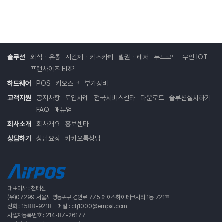
솔루션
외식ᆞ유통
시간제ᆞ키즈카페
발권ᆞ레저
푸드코트
무인 IOT
프랜차이즈 ERP
하드웨어
POS
키오스크
부가장비
고객지원
공지사항
도입사례
전국서비스센타
다운로드
솔루션설치하기
FAQ
매뉴얼
회사소개
회사개요
홍보센타
상담하기
상담요청
카카오톡상담
대표이사 : 천태진
(우)07299 서울시 영등포구 경인로 775 에이스하이테크시티 1동 721호
전화 : 1588-9218
메일 : ctj1000@empal.com
사업자등록번호 : 214-87-26177