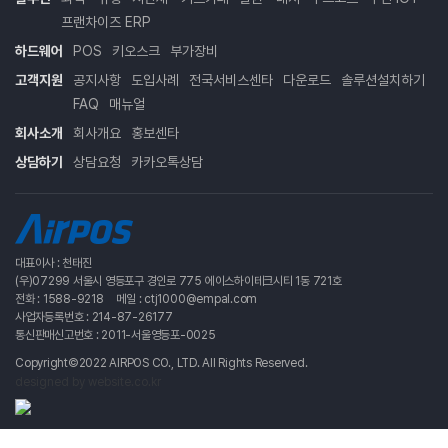
프랜차이즈 ERP
하드웨어
POS
키오스크
부가장비
고객지원
공지사항
도입사례
전국서비스센타
다운로드
솔루션설치하기
FAQ
매뉴얼
회사소개
회사개요
홍보센타
상담하기
상담요청
카카오톡상담
대표이사 : 천태진
(우)07299 서울시 영등포구 경인로 775 에이스하이테크시티 1동 721호
전화 : 1588-9218
메일 : ctj1000@empal.com
사업자등록번호 : 214-87-26177
통신판매신고번호 : 2011-서울영등포-0025
Copyright©2022 AIRPOS CO., LTD. All Rights Reserved.
designed by website.co.kr