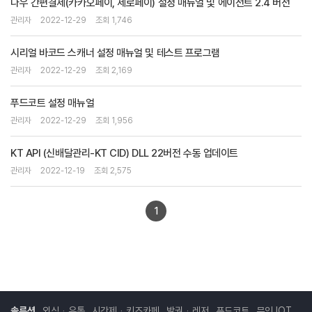
다우 간편결제(카카오페이, 제로페이) 설정 매뉴얼 및 에이전트 2.4 버전
관리자
2022-12-29
조회 1,746
시리얼 바코드 스캐너 설정 매뉴얼 및 테스트 프로그램
관리자
2022-12-29
조회 2,169
푸드코트 설정 매뉴얼
관리자
2022-12-29
조회 1,956
KT API (신배달관리-KT CID) DLL 22버전 수동 업데이트
관리자
2022-12-19
조회 2,575
1
솔루션
외식ᆞ유통
시간제ᆞ키즈카페
발권ᆞ레저
푸드코트
무인 IOT