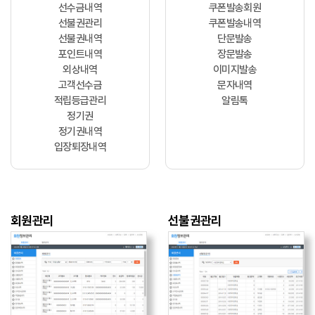
선수금내역
쿠폰발송회원
선불권관리
쿠폰발송내역
선불권내역
단문발송
포인트내역
장문발송
외상내역
이미지발송
고객선수금
문자내역
적립등급관리
알림톡
정기권
정기권내역
입장퇴장내역
회원관리
선불권관리