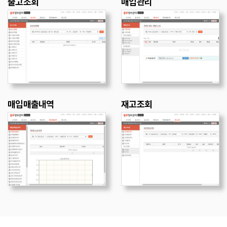
출고조회
매입관리
매입매출내역
재고조회