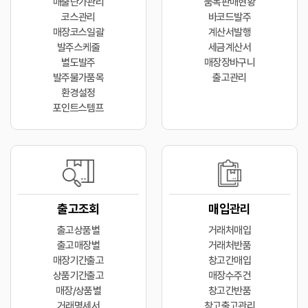
매출단가관리
품목판매현황
코스관리
바코드발주
매장코스일괄
계산서발행
발주스케줄
세금계산서
별도발주
매장장바구니
발주불가품목
출고관리
환경설정
포인트스템프
출고조회
매입관리
출고상품별
거래처매입
출고매장별
거래처반품
매장기간출고
창고간매입
상품기간출고
매장수주건
매장/상품별
창고간반품
거래명세서
창고출고관리