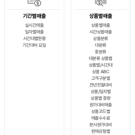
기간별매출
상품별매출
실시간매출
상품별매출
일자별매출
시간상품매출
시간대별현황
상품분류
기간대비 요일
대분류
중분류
대분류 상품별
상품별/시간대
상품 ABC
고객구분별
전년전월대비
상품/일자별
상품별 중량
원가대비매출
상품코드별
매출수수료
본사원가대비
판매유형별