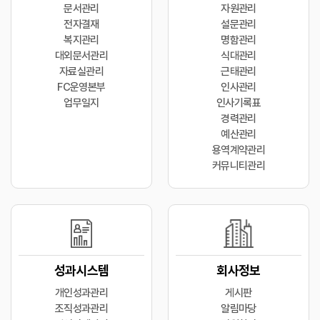
문서관리
자원관리
전자결재
설문관리
복지관리
명함관리
대외문서관리
식대관리
자료실관리
근태관리
FC운영본부
인사관리
업무일지
인사기록표
경력관리
예산관리
용역계약관리
커뮤니티관리
성과시스템
회사정보
개인성과관리
게시판
조직성과관리
알림마당