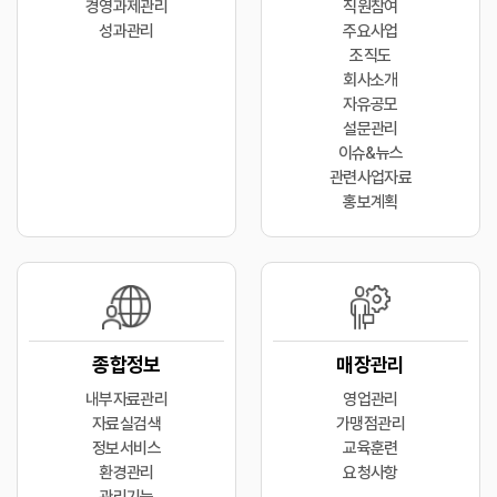
경영과제관리
직원참여
성과관리
주요사업
조직도
회사소개
자유공모
설문관리
이슈&뉴스
관련사업자료
홍보계획
종합정보
매장관리
내부자료관리
영업관리
자료실검색
가맹점관리
정보서비스
교육훈련
환경관리
요청사항
관리기능