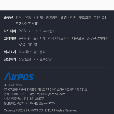
솔루션
외식ᆞ유통
시간제ᆞ키즈카페
발권ᆞ레저
푸드코트
무인 IOT
프랜차이즈 ERP
하드웨어
POS
키오스크
부가장비
고객지원
공지사항
도입사례
전국서비스센타
다운로드
솔루션설치하기
FAQ
매뉴얼
회사소개
회사개요
홍보센타
상담하기
상담요청
카카오톡상담
대표이사 : 천태진
(우)07299 서울시 영등포구 경인로 775 에이스하이테크시티 1동 721호
전화 : 1588-9218
메일 : ctj1000@empal.com
사업자등록번호 : 214-87-26177
통신판매신고번호 : 2011-서울영등포-0025
Copyright©2022 AIRPOS CO., LTD. All Rights Reserved.