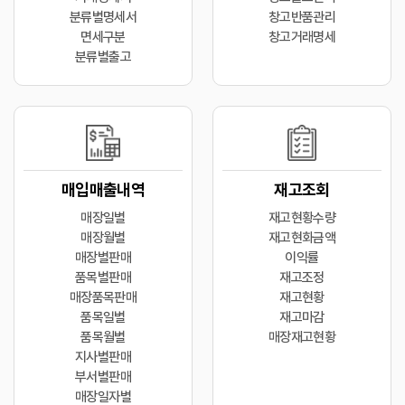
분류별명세서
창고반품관리
면세구분
창고거래명세
분류별출고
매입매출내역
재고조회
매장일별
재고현황수량
매장월별
재고현화금액
매장별판매
이익률
품목별판매
재고조정
매장품목판매
재고현황
품목일별
재고마감
품목월별
매장재고현황
지사별판매
부서별판매
매장일자별