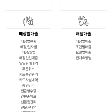
매장별매출
배달매출
매장별현황
매장별매출
매장/일자별
조건별매출
매장/월별
요일별매출
매장일일매출
판매유형별
일일판매내역
주문취소
카드승인관리
카드사별내역
승인건수
현금영수증
간편손익표
선불권관리
선불권내역