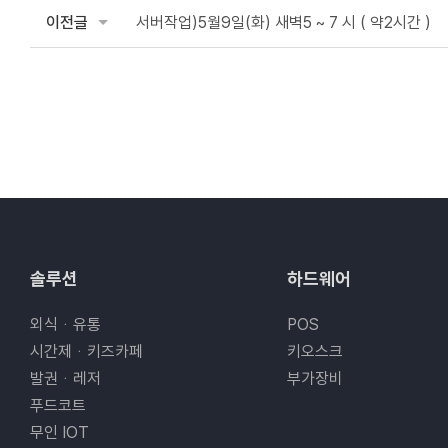
이전글
서버작업)5월9일(화) 새벽5 ~ 7 시 ( 약2시간 )
솔루션
하드웨어
외식ᆞ유통
POS
시간제ᆞ키즈카페
키오스크
발권ᆞ레저
부가장비
푸드코트
무인 IOT