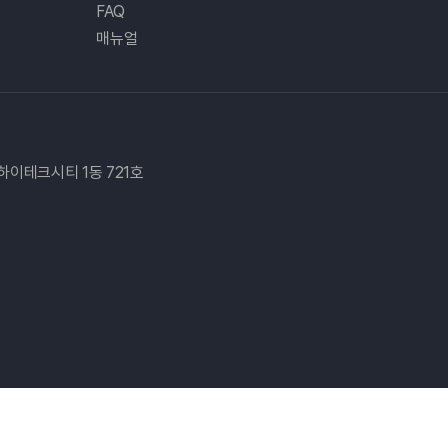
FAQ
매뉴얼
스하이테크시티 1동 721호